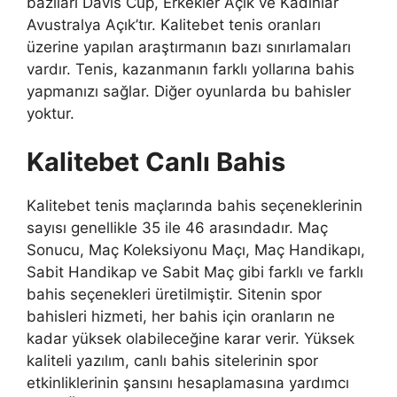
bazıları Davis Cup, Erkekler Açık ve Kadınlar
Avustralya Açık’tır. Kalitebet tenis oranları
üzerine yapılan araştırmanın bazı sınırlamaları
vardır. Tenis, kazanmanın farklı yollarına bahis
yapmanızı sağlar. Diğer oyunlarda bu bahisler
yoktur.
Kalitebet Canlı Bahis
Kalitebet tenis maçlarında bahis seçeneklerinin
sayısı genellikle 35 ile 46 arasındadır. Maç
Sonucu, Maç Koleksiyonu Maçı, Maç Handikapı,
Sabit Handikap ve Sabit Maç gibi farklı ve farklı
bahis seçenekleri üretilmiştir. Sitenin spor
bahisleri hizmeti, her bahis için oranların ne
kadar yüksek olabileceğine karar verir. Yüksek
kaliteli yazılım, canlı bahis sitelerinin spor
etkinliklerinin şansını hesaplamasına yardımcı