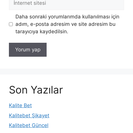
sitesi
Daha sonraki yorumlarımda kullanılması için
adım, e-posta adresim ve site adresim bu
tarayıcıya kaydedilsin.
Son Yazılar
Kalite Bet
Kalitebet Şikayet
Kalitebet Güncel