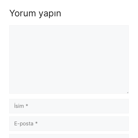
Yorum yapın
Yorum
İsim
E-
posta
İnternet