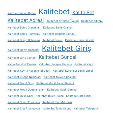
Kalitebet
Kalite Bet
Kalitbet Casino Oyunu
Kalitebet Adresi
Kalitebet Affiliate Üyeliği
Kalitebet Altyapı
Kalitebet Bahis Olanakları
Kalitebet Bahis Oranları
Kalitebet Bahis Platformu
Kalitebet Bağlantı Sorunu
Kalitebet Bingo Bölümleri
Kalitebet Bonus
Kalitebet Canlı Destek
Kalitebet Giriş
Kalitebet Cazip Bonuslar
Kalitebet Güncel
Kalitebet Giriş Sayfası
Kalite Bet Hızlı Destek
Kalitebet Jackpot Kuponu
Kalitebet Kayıt
Kalitebet Kayıtlı Kullanıcı Bilgileri
Kalitebet Kurumsal Bahis Sitesi
Kalitebet Lisans Numarası
Kalitebet Mevcut Koşullar
Kalitebet Mobil Giriş
Kalitebet Mobil Sanal Sistemi
Kalitebet Mobil Uygulamaları
Kalitebet Mobil Ödeme
Kalitebet Oyun Spor
Kalitebet Rulet Oyunu
Kalitebet Site Girişi
Kalitebet Sitesi Kurulumu
Kalitebet Slot Makinesi
Kalitebet Slot Promosyon
Kalite Bet Tavla Oyunu
Kalitebet Telegram