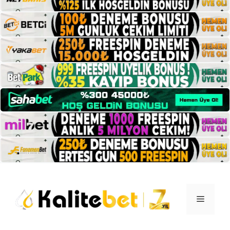
İçeriğe
atla
Menü