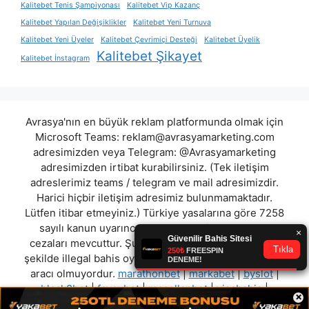
Kalitebet Tenis Şampiyonası
Kalitebet Vip Kazanç
Kalitebet Yapılan Değişiklikler
Kalitebet Yeni Turnuva
Kalitebet Yeni Üyeler
Kalitebet Çevrimiçi Desteği
Kalitebet Üyelik
Kalitebet Şikayet
Kalitebet İnstagram
Avrasya'nın en büyük reklam platformunda olmak için
Microsoft Teams:
reklam@avrasyamarketing.com
adresimizden veya Telegram: @Avrasyamarketing
adresimizden irtibat kurabilirsiniz. (Tek iletişim
adreslerimiz teams / telegram ve mail adresimizdir.
Harici hiçbir iletişim adresimiz bulunmamaktadır.
Lütfen itibar etmeyiniz.) Türkiye yasalarına göre 7258
sayılı kanun uyarınca yasa dışı bahis oynamanın
cezaları mevcuttur. Şu an bulunduğunuz site hiç bir
şekilde illegal bahis oyunları oynatmıyor ve oynamaya
aracı olmuyordur.
marathonbet
|
markabet
|
byslot
|
black8bet
|
favexbet
|
macellanbet
|
visabahis
|
×
gonebet