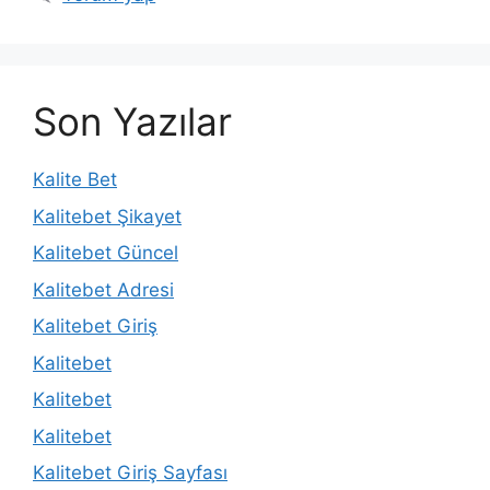
Son Yazılar
Kalite Bet
Kalitebet Şikayet
Kalitebet Güncel
Kalitebet Adresi
Kalitebet Giriş
Kalitebet
Kalitebet
Kalitebet
Kalitebet Giriş Sayfası