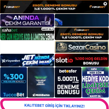
×
KALITEBET GİRİŞ İÇİN TIKLAYINIZ!