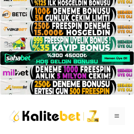
İçeriğe
atla
Menü